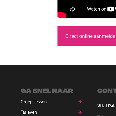
Direct online aanmeld
Ga snel naar
Con
Groepslessen
Vital Pal
Tarieven