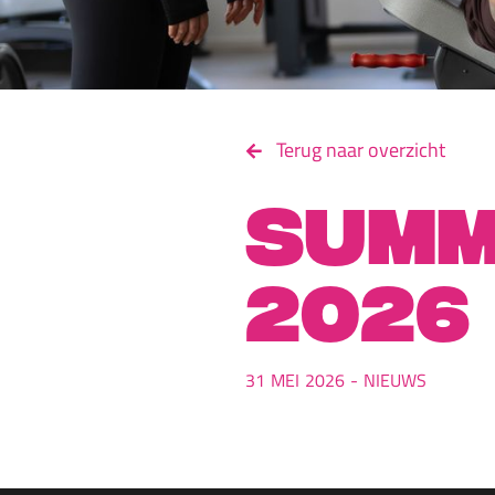
Terug naar overzicht
Summ
2026
31
MEI
2026
-
NIEUWS